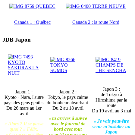
Canada 1 : Québec
Canada 2 : la route Nord
JDB Japon
Japon 3 :
Japon 1 :
Japon 2 :
de Tokyo à
Kyoto - Nara, l'autre
Tokyo, le pays calme
Hiroshima par la
pays des gens gentils.
du bonheur absorbant.
route
Du 26 mars au 1er
Du 2 au 18 avril
Du 19 avril au 3 mai
avril
« tu arrives à suivre
« Je vais peut-être
« Alors ? Il se passe
avec le journal de
venir m’installer au
quoi ? » Félix.
bord avec tout
Japon
« Ça ne va pas être
ce qu’il se passe au