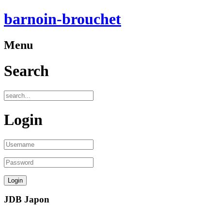
barnoin-brouchet
Menu
Search
Login
JDB Japon