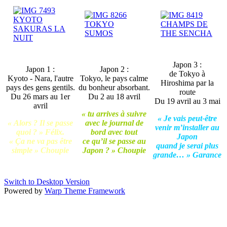
Japon 3 :
Japon 1 :
Japon 2 :
de Tokyo à
Kyoto - Nara, l'autre
Tokyo, le pays calme
Hiroshima par la
pays des gens gentils.
du bonheur absorbant.
route
Du 26 mars au 1er
Du 2 au 18 avril
Du 19 avril au 3 mai
avril
« tu arrives à suivre
« Je vais peut-être
« Alors ? Il se passe
avec le journal de
venir m’installer au
quoi ? » Félix.
bord avec tout
Japon
« Ça ne va pas être
ce qu’il se passe au
quand je serai plus
simple » Choupie
Japon ? » Choupie
grande… » Garance
Switch to Desktop Version
Powered by
Warp Theme Framework